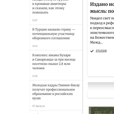
Издано и
в кровавые авантюры
и сказали, как этому
мысль: п
помешать
Увидел свет 
13:17
подход к реф
к переосмысл
В Турции назвали страну —
эпистемологи
потенциальную участницу
на Божествен
оборонного соглашения
Межд...
12:12
Альвани
Комплекс имама Бухари
в Самарканде за три месяца
посетили свыше 2,8 млн
человек
11:28
Молодые кадры Гвинеи-Бисау
получат профессиональное
образование в российских
вузах
07 Августа