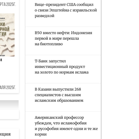
Вице-президент США сообщил
рта 2025г.
о связи Эпштейна с израильской
разведкой
B50 вместо нефти: Индонезия
первой в мире перешла
на биотопливо
и
Т-Банк запустил
инвестиционный продукт
на золото по нормам ислама
аля 2025г.
В Казани выпустили 268
специалистов с высшим
исламским образованием
Американский профессор
убежден, что исламофобия
и русофобия имеют одни и те же
иция
корни