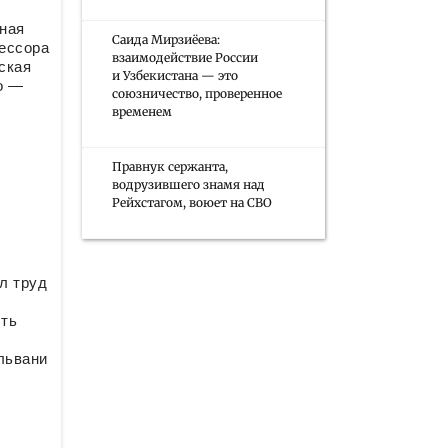
ная
Саида Мирзиёева:
ессора
взаимодействие России
ская
и Узбекистана — это
о —
союзничество, проверенное
временем
Правнук сержанта,
водрузившего знамя над
Рейхстагом, воюет на СВО
л труд
сть
львани