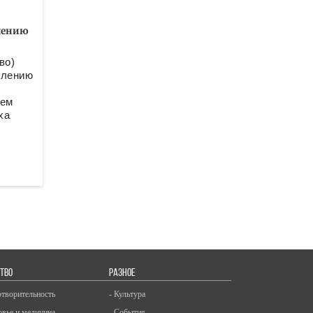
влению
во)
влению
ием
ха
ТВО
РАЗНОЕ
отворительность
- Культура
овье и медицина
- События