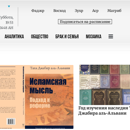
Фаджр
Восход
Зухр
Аср
Магриб
Суббота
,
Подписаться на расписание
19:53
 1448 AH
АНАЛИТИКА
ОБЩЕСТВО
БРАК И СЕМЬЯ
МОЗАИКА
Год изучения наследия 
Джабира аль-Альвани