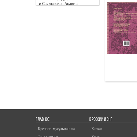
и Саудовская Аравия
заключат оборонное
соглашение
07 Августа
Малайзия и Узбекистан
договорились о проведении
фестиваля халяль в Ташкенте
07 Августа
В результате взрыва
в автобусе в пригороде
Дамаска пострадали 14
человек
07 Августа
Узбекистан и Казахстан
совместно укрепляют бизнес-
связи с Сирией и Ираком
ГЛАВНОЕ
В РОССИИ И СНГ
07 Августа
- Крепость мусульманина
- Кавказ
Обзор СМИ 7.08.2026
- Точка зрения
- Крым