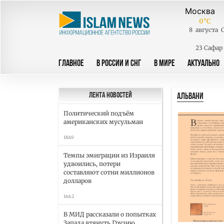
0
°C
8
августа
23 Сафар
ГЛАВНОЕ
В РОССИИ И СНГ
В МИРЕ
АКТУАЛЬНО
АЛЬВАНИ
Лента новостей
Политический подъём
американских мусульман
18:49
Темпы эмиграции из Израиля
удвоились, потери
составляют сотни миллионов
долларов
16:42
В МИД рассказали о попытках
Запада втянуть Грузию