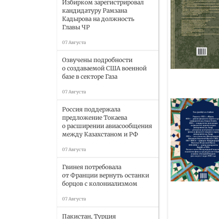
Избирком зарегистрировал
кандидатуру Рамзана
Кадырова на должность
Главы ЧР
07 Августа
Озвучены подробности
о создаваемой США военной
базе в секторе Газа
07 Августа
Россия поддержала
предложение Токаева
о расширении авиасообщения
между Казахстаном и РФ
07 Августа
Гвинея потребовала
от Франции вернуть останки
борцов с колониализмом
07 Августа
Пакистан, Турция