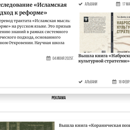
сследование «Исламская
Альвани
17 Ма
одход к реформе»
перевод трактата «Исламская мысль:
орме» на русском языке. Это призыв
ению знаний в рамках системного
ческого подхода, основанного
ном Откровении. Научная школа
Вышла книга «Наброск
04 Июня 2025г.
культурной стратегии»
Альвани
18 Февр
Реклама
Вышла книга «Кораническая поз