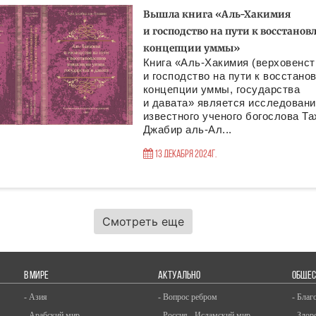
Вышла книга «Аль-Хакимия
и господство на пути к восстано
концепции уммы»
Книга «Аль-Хакимия (верховенст
и господство на пути к восстано
концепции уммы, государства
и давата» является исследован
известного ученого богослова Та
Джабир аль-Ал...
13 Декабря 2024г.
Смотреть еще
В МИРЕ
АКТУАЛЬНО
ОБЩЕС
- Азия
- Вопрос ребром
- Благ
- Арабский мир
- Россия - Исламский мир
- Здор