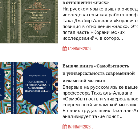
в отношении «насх»
На русском языке вышла очеред
исследовательская работа проф
Таха Джабир Альвани «Кораниче
позиция в отношении «насх». Эт
пятая часть «Коранических
исследований», в которо...
17 Января 2025г.
Вышла книга «Самобытность
и универсальность современной
исламской мысли»
Впервые на русском языке выше
профессора Таха аль-Альвани
«Самобытность и универсально
современной исламской мысли».
В своих трудах шейх Таха аль-А
анализирует такие понят...
15 Января 2025г.