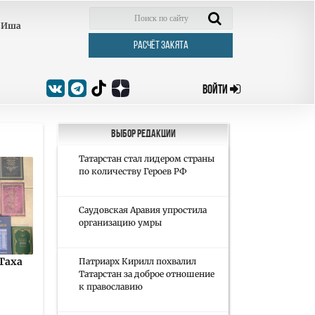
Иша
РАСЧЁТ ЗАКЯТА
ВОЙТИ
Выбор редакции
Татарстан стал лидером страны
по количеству Героев РФ
Саудовская Аравия упростила
организацию умры
Таха
Патриарх Кирилл похвалил
Татарстан за доброе отношение
к православию