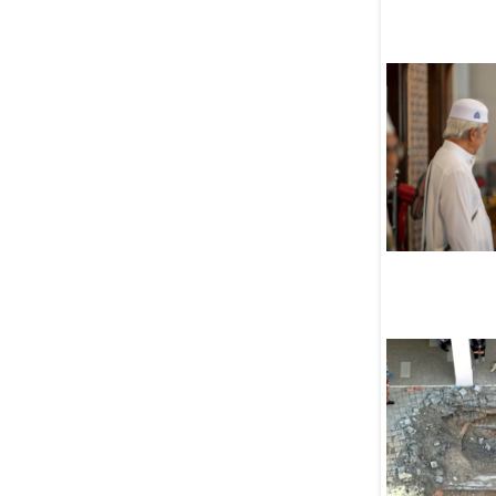
делегатов из 20 стран
06 Августа
США остались без саудовской
нефти впервые за 40 лет
06 Августа
В Турции проходит
олимпиада по русскому
языку для школьников
и студентов
06 Августа
Граждан Израиля обвинили
в шпионаже в пользу Ирана
06 Августа
«Плохие новости»: супруга
Галявиева, растрелявшего
детей в Казани, ждет ребенка
06 Августа