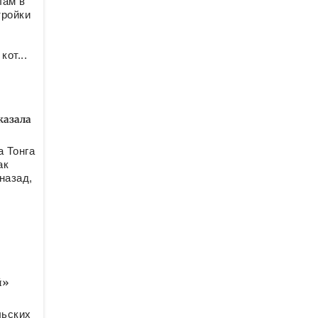
лам в
тройки
й
от...
казала
а Тонга
ак
назад,
й»
льских