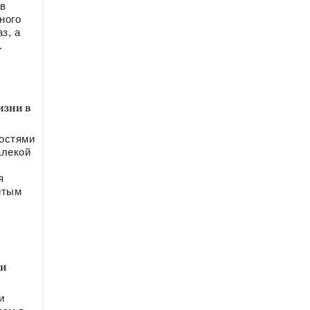
 в
ного
з, а
.
изни в
остями
алекой
я
итым
.
 и
и