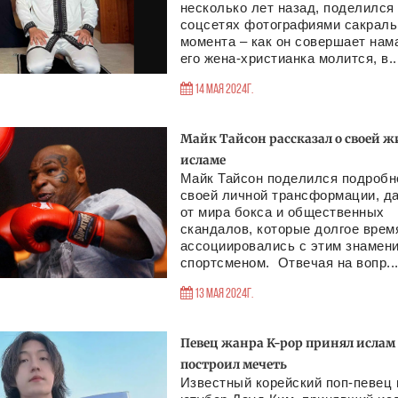
несколько лет назад, поделился
соцсетях фотографиями сакраль
момента – как он совершает нама
его жена-христианка молится, в..
14 Мая 2024г.
Майк Тайсон рассказал о своей ж
исламе
Майк Тайсон поделился подробн
своей личной трансформации, д
от мира бокса и общественных
скандалов, которые долгое врем
ассоциировались с этим знамен
спортсменом. Отвечая на вопр..
13 Мая 2024г.
Певец жанра K-pop принял ислам
построил мечеть
Известный корейский поп-певец 