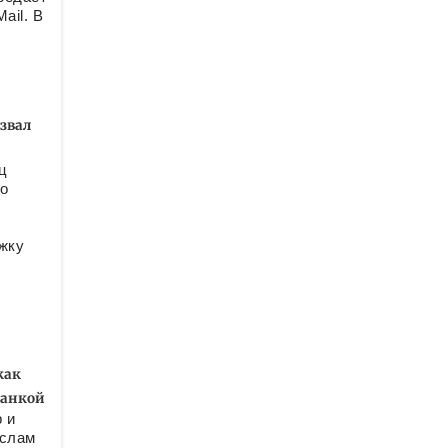
ail. В
звал
ц
но
жку
как
ианкой
 и
ислам