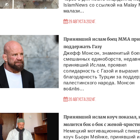
IslamNews со ссылкой на Malay M
малази...
29 Августа 2024г.
Принявший ислам боец MMA при
поддержать Газу
Джефф Монсон, знаменитый бое
смешанных единоборств, недав
принявший Ислам, проявил
солидарность с Газой и выразил
благодарность Турции за поддер
палестинского народа. Монсон
во&nbs...
20 Августа 2024г.
Принявший ислам коуч показал, 
молится бок о бок с женой-христ
Немецкий мотивационный спикер
коуч Бьорн Мейнке, принявший 