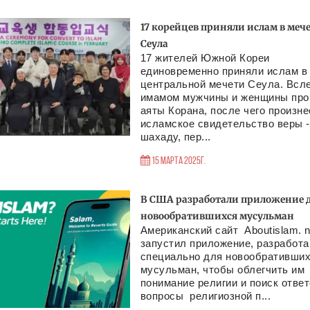
17 корейцев приняли ислам в меч
Сеула
17 жителей Южной Кореи
единовременно приняли ислам в
центральной мечети Сеула. Всле
имамом мужчины и женщины про
аяты Корана, после чего произн
исламское свидетельство веры -
шахаду, пер...
15 Марта 2025г.
В США разработали приложение 
новообратившихся мусульман
Американский сайт Aboutislam. n
запустил приложение, разработа
специально для новообративши
мусульман, чтобы облегчить им
понимание религии и поиск ответ
вопросы религиозной п...