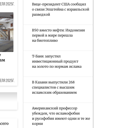
Вице-президент США сообщил
еля 2025г.
о связи Эпштейна с израильской
разведкой
B50 вместо нефти: Индонезия
первой в мире перешла
на биотопливо
у
Т-Банк запустил
ам
инвестиционный продукт
на золото по нормам ислама
еля 2025г.
В Казани выпустили 268
специалистов с высшим
исламским образованием
Американский профессор
убежден, что исламофобия
и русофобия имеют одни и те же
сего
корни