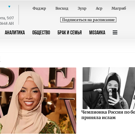
Фаджр
Восход
Зухр
Аср
Магриб
ота
,
5:07
Подписаться на расписание
 1448 AH
АНАЛИТИКА
ОБЩЕСТВО
БРАК И СЕМЬЯ
МОЗАИКА
М
Чемпионка России по б
приняла ислам