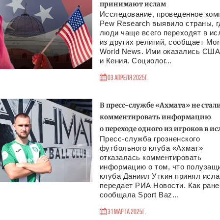
принимают ислам
Исследование, проведенное ком
Pew Research выявило страны, г
люди чаще всего переходят в ис
из других религий, сообщает Mo
World News. Ими оказались СШ
и Кения. Социолог...
03 Апреля 2025г.
В пресс-службе «Ахмата» не стал
комментировать информацию
о переходе одного из игроков в и
Пресс-служба грозненского
футбольного клуба «Ахмат»
отказалась комментировать
информацию о том, что полузащ
клуба Даниил Уткин принял исла
передает РИА Новости. Как ране
сообщала Sport Baz...
31 Марта 2025г.