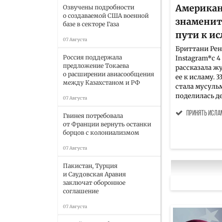
Американ
Озвучены подробности
о создаваемой США военной
знаменито
базе в секторе Газа
пути к и
07 Августа
Бриттани Рен
Россия поддержала
Instagram*с 
предложение Токаева
рассказала ж
о расширении авиасообщения
ее к исламу. 
между Казахстаном и РФ
стала мусульм
поделилась де
07 Августа
принять исла
Гвинея потребовала
от Франции вернуть останки
борцов с колониализмом
07 Августа
Пакистан, Турция
и Саудовская Аравия
заключат оборонное
соглашение
07 Августа