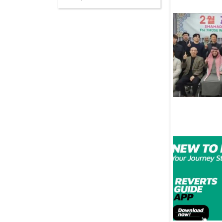
07 Августа
Депутат Хамитов
инициировал введение
«Спортивной карты»
07 Августа
Россия обеспокоена
нападениями на христианское
духовенство в Израиле
и просит граждан
воздержаться от поездок
07 Августа
В Узбекистане популярная
блогерша разбилась насмерть,
снимая видео за рулём
07 Августа
Конференция в честь 100-
летия связей России
и Саудовской Аравии соберет