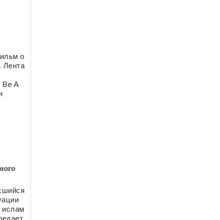
ильм о
 Лента
 Be A
и
ного
сшийся
уации
л ислам
редает