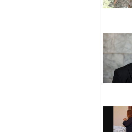
В Узбекистане банкам и МФО
разрешили работать
по нормам шариата
06 Августа