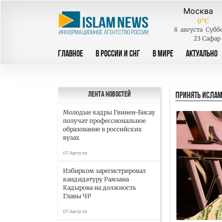
0
°C
8
августа
Субб
23 Сафар
ГЛАВНОЕ
В РОССИИ И СНГ
В МИРЕ
АКТУАЛЬНО
ПРИНЯТЬ ИСЛА
Лента новостей
Молодые кадры Гвинеи-Бисау
получат профессиональное
образование в российских
вузах
07 Августа
Избирком зарегистрировал
кандидатуру Рамзана
Кадырова на должность
Главы ЧР
07 Августа