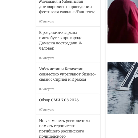
Малайзия и Узбекистан
договорились о проведении
фестиваля халяль в Ташкенте
07 Августа
В результате взрыва
в автобусе в пригороде
Дамаска пострадали 14
человек
07 Августа
Узбекистан и Казахстан
совместно укрепляют бизнес-
связи с Сирией и Ираком
07 Августа
Обзор СМИ 7.08.2026
07 Августа
Новая мечеть увековечила
память героически
погибшего российского
полицейского