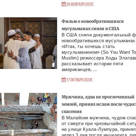
26 Февраля 2025г.
Фильм о новообратившихся
мусульманах сняли в США
В США сняли документальный ф
новообратившихся мусульманах.
«Итак, ты хочешь стать
мусульманином» (So You Want To
Muslim) режиссера Ходы Элатав
рассказывает истории пяти
американцев, ...
17 Октября 2024г.
Мужчина, едва не проглоченный
землей, принял ислам после чудес
спасения
В Малайзии мужчина, чудом спа
от смерти при чрезвычайной сит
на улице Куала-Лумпура, приня
через 3 дня после инцидента, пе