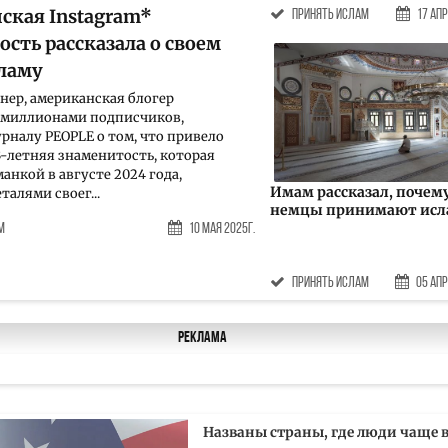
ская Instagram*
принять ислам
17 Апр
сть рассказала о своем
сламу
нер, американская блогер
4 миллионами подписчиков,
урналу PEOPLE о том, что привело
33-летняя знаменитость, которая
анкой в августе 2024 года,
Имам рассказал, почем
талями своег...
немцы принимают исл
м
10 Мая 2025г.
принять ислам
05 Апр
Реклама
Названы страны, где люди чаще в