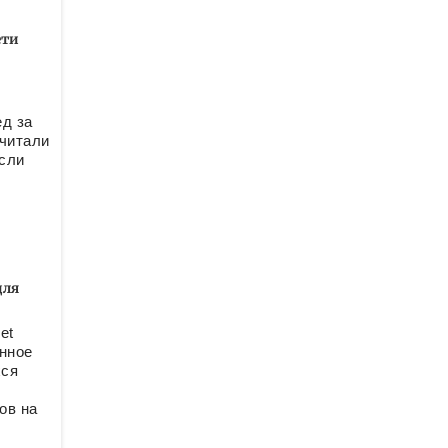
ети
д за
читали
если
для
et
нное
хся
ов на