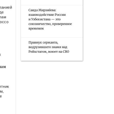
панией
Саида Мирзиёева:
де
взаимодействие России
лам
и Узбекистана — это
rocco
союзничество, проверенное
А
временем
Правнук сержанта,
водрузившего знамя над
Рейхстагом, воюет на СВО
и
слам
итник
м,
е